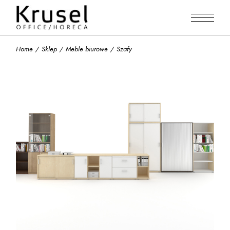
Skip
to
the
content
Home
Sklep
Meble biurowe
Szafy