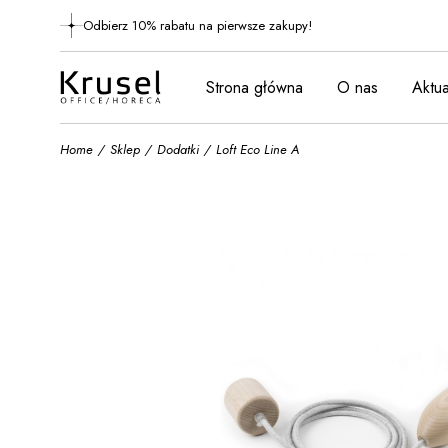
Skip
to
Odbierz 10% rabatu na pierwsze zakupy!
the
content
Strona główna
O nas
Aktua
Home
Sklep
Dodatki
Loft Eco Line A