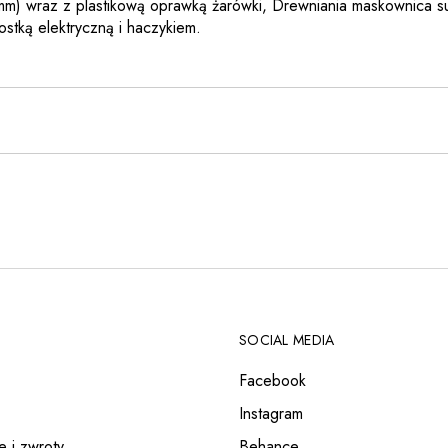
mm) wraz z plastikową oprawką żarówki, Drewniania maskownica s
ostką elektryczną i haczykiem.
SOCIAL MEDIA
Facebook
Instagram
e i zwroty
Behance