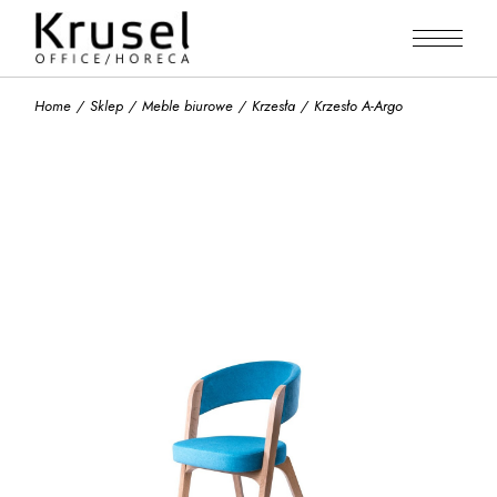
Skip
to
the
content
Home
Sklep
Meble biurowe
Krzesła
Krzesło A-Argo