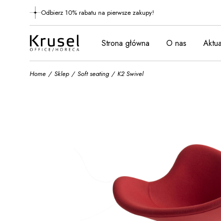
Skip
to
Odbierz 10% rabatu na pierwsze zakupy!
the
content
Strona główna
O nas
Aktua
Home
Sklep
Soft seating
K2 Swivel