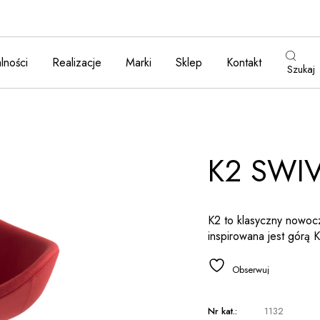
lności
Realizacje
Marki
Sklep
Kontakt
Szukaj
K2 SWI
K2 to klasyczny nowocz
inspirowana jest górą 
Obserwuj
Nr kat.:
1132