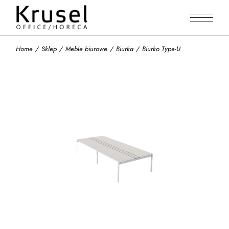
Skip
to
the
content
Home
Sklep
Meble biurowe
Biurka
Biurko Type-U