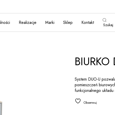
lności
Realizacje
Marki
Sklep
Kontakt
Szukaj
BIURKO
System DUO-U pozwala
pomieszczeń biurowych
funkcjonalnego układu 
Obserwuj