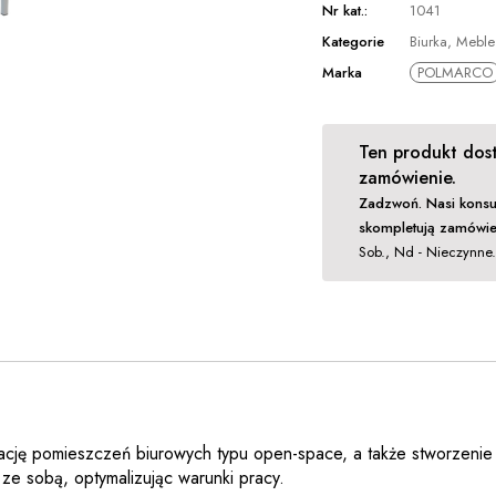
Nr kat.:
1041
Kategorie
Biurka
,
Meble
Marka
POLMARCO
Ten produkt dost
zamówienie.
Zadzwoń. Nasi konsu
skompletują zamówie
Sob., Nd - Nieczynne
ję pomieszczeń biurowych typu open-space, a także stworzenie f
 ze sobą, optymalizując warunki pracy.