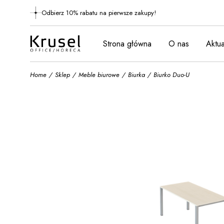
Skip
to
Odbierz 10% rabatu na pierwsze zakupy!
the
content
Strona główna
O nas
Aktua
Home
Sklep
Meble biurowe
Biurka
Biurko Duo-U